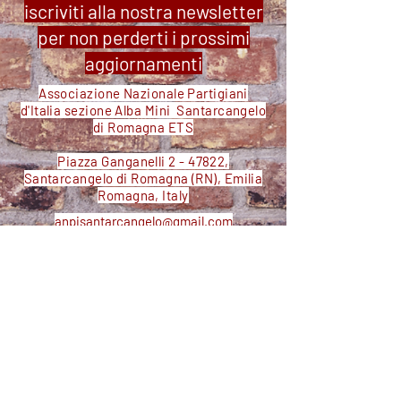
iscriviti alla nostra newsletter
per non perderti i prossimi
aggiornamenti
Associazione Nazionale Partigiani
d'Italia sezione Alba Mini Santarcangelo
di Romagna ETS
Piazza Ganganelli 2 - 47822,
Santarcangelo di Romagna (RN), Emilia
Romagna, Italy
anpisantarcangelo@gmail.com
anpialbamini.santarcangelo@pec-legal.it
+39 333 225 7137
Codice Fiscale:
91185590402
IBAN: IT20J0538768020000001923912
Ente iscritto al
Registro Unico del Terzo
Settore