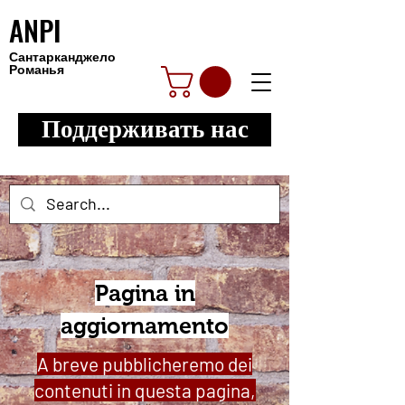
ANPI
Сантарканджело
Романья
Поддерживать нас
Pagina in
aggiornamento
A breve pubblicheremo dei
contenuti in questa pagina,