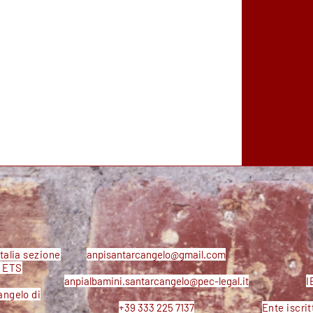
talia sezione
anpisantarcangelo@gmail.com
a ETS
anpialbamini.santarcangelo@pec-legal.it
I
angelo di
+39 333 225 7137
Ente iscrit