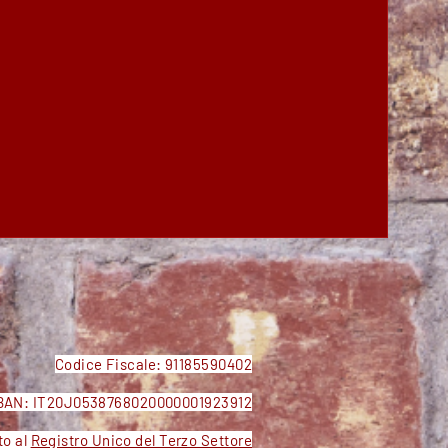
Codice Fiscale: 91185590402
BAN: IT20J0538768020000001923912
to al
Registro Unico del Terzo Settore