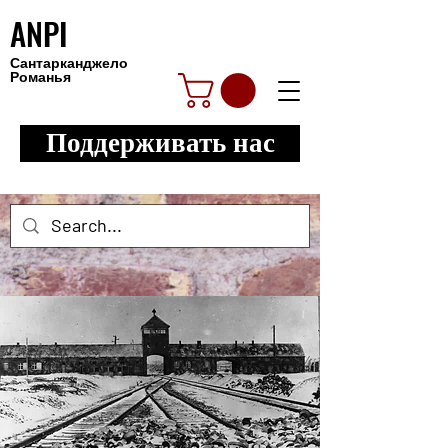
ANPI
Сантарканджело
Романья
Поддерживать нас