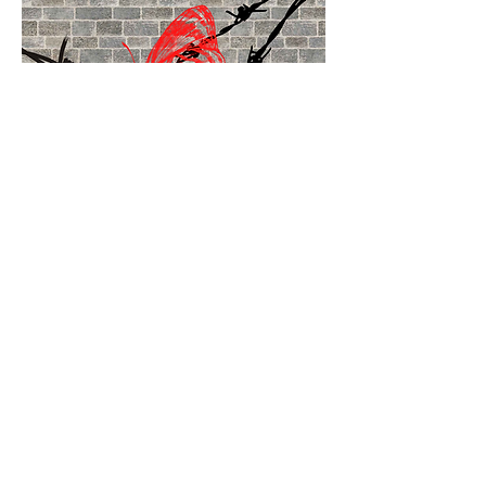
2021
Giorno della Memoria
Vai alle iniziative del 2021
Vai
Associazione Nazionale Partigiani
d'Italia sezione Alba Mini Santarcangelo
di Romagna ETS
Piazza Ganganelli 2 - 47822,