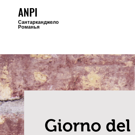
ANPI
Сантарканджело
Романья
Giorno del