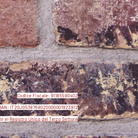
Codice Fiscale: 91185590402
BAN: IT20J0538768020000001923912
to al
Registro Unico del Terzo Settore