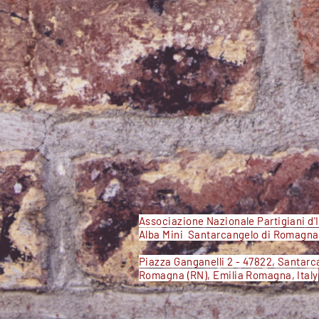
Associazione Nazionale Partigiani d'I
Alba Mini Santarcangelo di Romagn
Piazza Ganganelli 2 - 47822, Santarc
Romagna (RN), Emilia Romagna, Italy