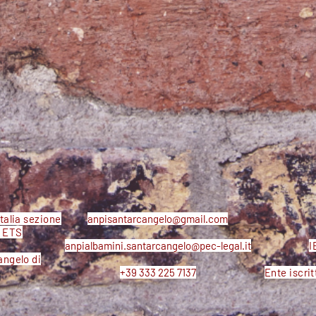
talia sezione
anpisantarcangelo@gmail.com
a ETS
anpialbamini.santarcangelo@pec-legal.it
I
angelo di
+39 333 225 7137
Ente iscrit