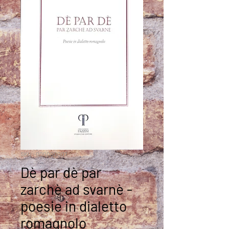
SKU : 000000007
Dè par dè par
zarchè ad svarnè -
poesie in dialetto
romagnolo