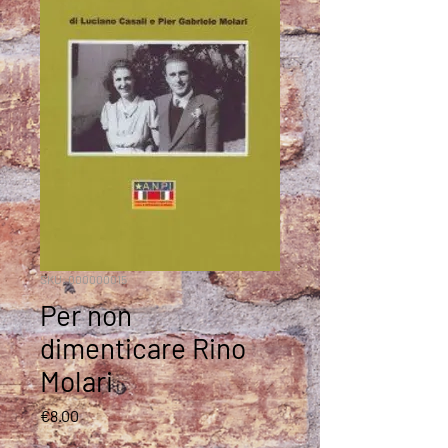
SKU: 000000015
Per non
dimenticare Rino
Molari
Price
€8.00