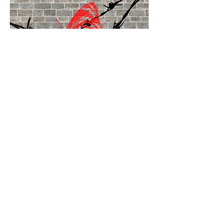
2021
Giorno della Memoria
Vai alle iniziative del 2021
Vai
Associazione Nazionale Partigiani
d'Italia sezione Alba Mini Santarcangelo
di Romagna ETS
Piazza Ganganelli 2 - 47822,