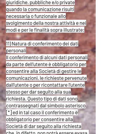
giuridiche, pubbliche e/o private
quando la comunicazione risulti
necessaria o funzionale allo
svolgimento della nostra attività e nei
modi e per le finalità sopra illustrate;
11) Natura di conferimento dei dati
personali
Il conferimento di alcuni dati personali
da parte dell’utente è obbligatorio per
consentire alla Società di gestire le
comunicazioni, le richieste pervenute
dall’utente o per ricontattare l’utente
stesso per dar seguito alla sua
richiesta. Questo tipo di dati sono
contrassegnati dal simbolo asterisco
[*] ed in tal caso il conferimento è
obbligatorio per consentire alla
Società di dar seguito alla richiesta
che, in difetto, non potrà essere evasa.