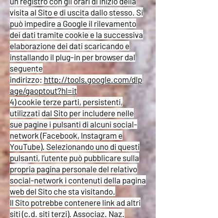
un registro con gli orari di inizio della
visita al Sito e di uscita dallo stesso. Si
può impedire a Google il rilevamento
dei dati tramite cookie e la successiva
elaborazione dei dati scaricando e
installando il plug-in per browser dal
seguente
indirizzo:
http://tools.google.com/dlp
age/gaoptout?hl=it
4) cookie terze parti, persistenti,
utilizzati dal Sito per includere nelle
sue pagine i pulsanti di alcuni social-
network (Facebook, Instagram e
YouTube). Selezionando uno di questi
pulsanti, l’utente può pubblicare sulla
propria pagina personale del relativo
social-network i contenuti della pagina
web del Sito che sta visitando.
Il Sito potrebbe contenere link ad altri
siti (c.d. siti terzi). Associaz. Naz.