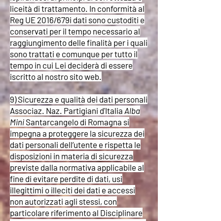
liceità di trattamento. In conformità al
Reg UE 2016/679i dati sono custoditi e
conservati per il tempo necessario al
raggiungimento delle finalità per i quali
sono trattati e comunque per tutto il
tempo in cui Lei deciderà di essere
iscritto al nostro sito web.
9) Sicurezza e qualità dei dati personali
Associaz. Naz. Partigiani d'Italia
Alba
Mini
Santarcangelo di Romagna si
impegna a proteggere la sicurezza dei
dati personali dell’utente e rispetta le
disposizioni in materia di sicurezza
previste dalla normativa applicabile al
fine di evitare perdite di dati, usi
illegittimi o illeciti dei dati e accessi
non autorizzati agli stessi, con
particolare riferimento al Disciplinare