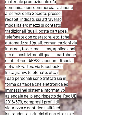
materiale promozionale e/o
comunicazioni commerciali attinenti
ai servizi della Società, presso i
recapiti indicati, sia attraverso
modalità e/o mezzi di contatto
tradizionali (quali, posta cartacea,
telefonate con operatore, etc.) che
automatizzati (quali, comunicazioni via
internet, fax, e-mail, sms, applicazioni
per dispositivi mobili quali smartphone
e tablet -cd. APPS-, account di social
network -ad es. via Facebook o
Instagram-, telefonate, etc.).
I dati personali sono trattati sia in
forma cartacea che elettronica ed
immessi nel sistema informativo
aziendale nel pieno rispetto del Reg UE
2016/679, compresi i profili di
sicurezza e confidenzialità ed
ispirandosi ai principi di correttezza e