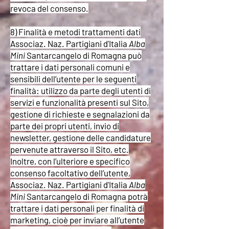
revoca del consenso.
8) Finalità e metodi trattamenti dati
Associaz. Naz. Partigiani d'Italia
Alba
Mini
Santarcangelo di Romagna può
trattare i dati personali comuni e
sensibili dell’utente per le seguenti
finalità: utilizzo da parte degli utenti di
servizi e funzionalità presenti sul Sito,
gestione di richieste e segnalazioni da
parte dei propri utenti, invio di
newsletter, gestione delle candidature
pervenute attraverso il Sito, etc.
Inoltre, con l’ulteriore e specifico
consenso facoltativo dell’utente,
Associaz. Naz. Partigiani d'Italia
Alba
Mini
Santarcangelo di Romagna potrà
trattare i dati personali per finalità di
marketing, cioè per inviare all’utente