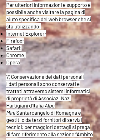
Per ulteriori informazioni e supporto è
possibile anche visitare la pagina di
aiuto specifica del web browser che si
sta utilizzando:
Internet Explorer;
Firefox;
Safari;
Chrome;
Opera
7) Conservazione dei dati personali
I dati personali sono conservati e
trattati attraverso sistemi informatici
di proprietà di Associaz. Naz.
Partigiani d'Italia
Alba
Mini
Santarcangelo di Romagna e
gestiti o da terzi fornitori di servizi
tecnici; per maggiori dettagli si prega
di fare riferimento alla sezione “Ambito