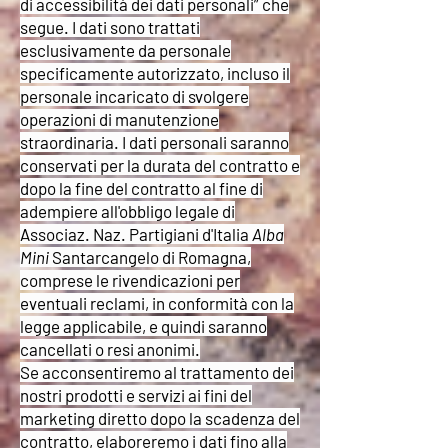
di accessibilità dei dati personali” che
segue. I dati sono trattati
esclusivamente da personale
specificamente autorizzato, incluso il
personale incaricato di svolgere
operazioni di manutenzione
straordinaria. I dati personali saranno
conservati per la durata del contratto e
dopo la fine del contratto al fine di
adempiere all'obbligo legale di
Associaz. Naz. Partigiani d'Italia
Alba
Mini
Santarcangelo di Romagna,
comprese le rivendicazioni per
eventuali reclami, in conformità con la
legge applicabile, e quindi saranno
cancellati o resi anonimi.
Se acconsentiremo al trattamento dei
nostri prodotti e servizi ai fini del
marketing diretto dopo la scadenza del
contratto, elaboreremo i dati fino alla