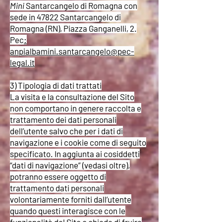
Mini
Santarcangelo di Romagna con
sede in 47822 Santarcangelo di
Romagna (RN), Piazza Ganganelli, 2.
Pec
:
anpialbamini.santarcangelo@pec-
legal.it
3) Tipologia di dati trattati
La visita e la consultazione del Sito
non comportano in genere raccolta e
trattamento dei dati personali
dell’utente salvo che per i dati di
navigazione e i cookie come di seguito
specificato. In aggiunta ai cosiddetti
“dati di navigazione” (vedasi oltre),
potranno essere oggetto di
trattamento dati personali
volontariamente forniti dall’utente
quando questi interagisce con le