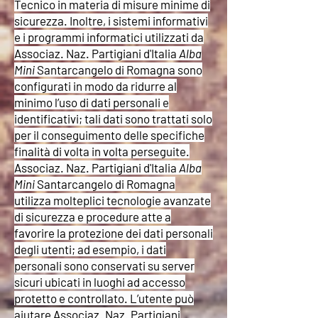
Tecnico in materia di misure minime di
sicurezza. Inoltre, i sistemi informativi
e i programmi informatici utilizzati da
Associaz. Naz. Partigiani d'Italia
Alba
Mini
Santarcangelo di Romagna sono
configurati in modo da ridurre al
minimo l’uso di dati personali e
identificativi; tali dati sono trattati solo
per il conseguimento delle specifiche
finalità di volta in volta perseguite.
Associaz. Naz. Partigiani d'Italia
Alba
Mini
Santarcangelo di Romagna
utilizza molteplici tecnologie avanzate
di sicurezza e procedure atte a
favorire la protezione dei dati personali
degli utenti; ad esempio, i dati
personali sono conservati su server
sicuri ubicati in luoghi ad accesso
protetto e controllato. L’utente può
aiutare Associaz. Naz. Partigiani