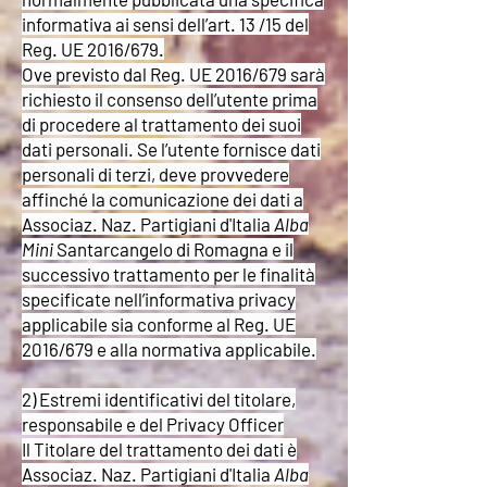
informativa ai sensi dell’art. 13 /15 del
Reg. UE 2016/679.
Ove previsto dal Reg. UE 2016/679 sarà
richiesto il consenso dell’utente prima
di procedere al trattamento dei suoi
dati personali. Se l’utente fornisce dati
personali di terzi, deve provvedere
affinché la comunicazione dei dati a
Associaz. Naz. Partigiani d'Italia
Alba
Mini
Santarcangelo di Romagna e il
successivo trattamento per le finalità
specificate nell’informativa privacy
applicabile sia conforme al Reg. UE
2016/679 e alla normativa applicabile.
2) Estremi identificativi del titolare,
responsabile e del Privacy Officer
Il Titolare del trattamento dei dati è
Associaz.
Naz. Partigiani d'Italia
Alba