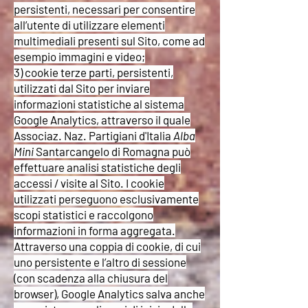
persistenti, necessari per consentire
all’utente di utilizzare elementi
multimediali presenti sul Sito, come ad
esempio immagini e video;
3) cookie terze parti, persistenti,
utilizzati dal Sito per inviare
informazioni statistiche al sistema
Google Analytics, attraverso il quale
Associaz. Naz. Partigiani d'Italia
Alba
Mini
Santarcangelo di Romagna può
effettuare analisi statistiche degli
accessi / visite al Sito. I cookie
utilizzati perseguono esclusivamente
scopi statistici e raccolgono
informazioni in forma aggregata.
Attraverso una coppia di cookie, di cui
uno persistente e l’altro di sessione
(con scadenza alla chiusura del
browser), Google Analytics salva anche