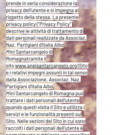
prende in seria considerazione la
privacy dell’utente e si impegna al
rispetto della stessa. La presente
privacy policy (“Privacy Policy”)
descrive le attività di trattamento di
dati personali realizzate da Associaz.
Naz. Partigiani d'Italia
Alba
Mini
Santarcangelo di
Romagnatramite il
sito
www.anpisantarcangelo.org
(Sito)
e i relativi impegni assunti in tal senso
dalla Associazione. Associaz.
Naz.
Partigiani d'Italia
Alba
Mini
Santarcangelo di Romagna può
trattare i dati personali dell’utente
quando questi visita il Sito e utilizza i
servizi e le funzionalità presenti sul
Sito. Nelle sezioni del Sito in cui sono
raccolti i dati personali dell’utente è
normalmente pubblicata una specifica