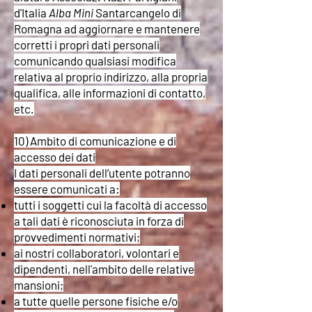
d'Italia
Alba Mini
Santarcangelo di
Romagna ad aggiornare e mantenere
corretti i propri dati personali
comunicando qualsiasi modifica
relativa al proprio indirizzo, alla propria
qualifica, alle informazioni di contatto,
etc.
10) Ambito di comunicazione e di
accesso dei dati
I dati personali dell’utente potranno
essere comunicati a:
tutti i soggetti cui la facoltà di accesso
a tali dati è riconosciuta in forza di
provvedimenti normativi;
ai nostri collaboratori, volontari e
dipendenti, nell'ambito delle relative
mansioni;
a tutte quelle persone fisiche e/o