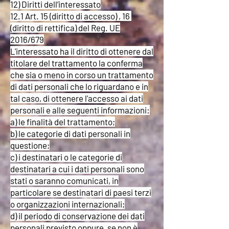
12) Diritti dell’interessato
12.1 Art. 15 (diritto di accesso) , 16
(diritto di rettifica) del Reg. UE
2016/679
L'interessato ha il diritto di ottenere dal
titolare del trattamento la conferma
che sia o meno in corso un trattamento
di dati personali che lo riguardano e in
tal caso, di ottenere l'accesso ai dati
personali e alle seguenti informazioni:
a) le finalità del trattamento;
b) le categorie di dati personali in
questione;
c) i destinatari o le categorie di
destinatari a cui i dati personali sono
stati o saranno comunicati, in
particolare se destinatari di paesi terzi
o organizzazioni internazionali;
d) il periodo di conservazione dei dati
personali previsto oppure, se non è