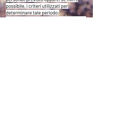
possibile, i criteri utilizzati per
determinare tale periodo;
e) l'esistenza del diritto dell'interessato
di chiedere al titolare del trattamento
la rettifica o la cancellazione dei dati
personali o la limitazione del
trattamento dei dati personali che lo
riguardano o di opporsi al loro
trattamento;
f) il diritto di proporre reclamo a
un'autorità di controllo;
h) l'esistenza di un processo
decisionale automatizzato, compresa
la profilazione e, almeno in tali casi,
informazioni significative sulla logica
utilizzata, nonché l'importanza e le
conseguenze previste di tale
trattamento per l'interessato.
12.2 Diritto di cui all’art. 17 del Reg. UE