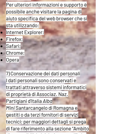
Per ulteriori informazioni e supporto è
possibile anche visitare la pagina di
aiuto specifica del web browser che si
sta utilizzando:
Internet Explorer;
Firefox;
Safari;
Chrome;
Opera
7) Conservazione dei dati personali
I dati personali sono conservati e
trattati attraverso sistemi informatici
di proprietà di Associaz. Naz.
Partigiani d'Italia
Alba
Mini
Santarcangelo di Romagna e
gestiti o da terzi fornitori di servizi
tecnici; per maggiori dettagli si prega
di fare riferimento alla sezione “Ambito