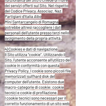
funzionalità del Sito o chiede di fruire
dei servizi offerti sul Sito. Nel rispetto
del Codice Privacy, Associaz. Naz.
Partigiani d'Italia
Alba
Mini
Santarcangelo di Romagna
potrebbe altresì raccogliere i dati
personali dell’utente presso terzi nello
svolgimento della propria attività.
4) Cookies e dati di navigazione
Il Sito utilizza “cookie”. Utilizzando il
Sito, l'utente acconsente all’utilizzo dei
cookie in conformità con questa
Privacy Policy. I cookie sono piccoli file
memorizzati sull’hard disk del
computer dell’utente. Esistono due
macro-categorie di cookie: cookie
tecnici e cookie di profilazione.
I cookie tecnici sono necessari per il
corretto funzionamento di un sito web