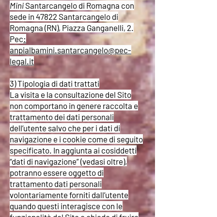
Mini
Santarcangelo di Romagna con
sede in 47822 Santarcangelo di
Romagna (RN), Piazza Ganganelli, 2.
Pec
:
anpialbamini.santarcangelo@pec-
legal.it
3) Tipologia di dati trattati
La visita e la consultazione del Sito
non comportano in genere raccolta e
trattamento dei dati personali
dell’utente salvo che per i dati di
navigazione e i cookie come di seguito
specificato. In aggiunta ai cosiddetti
“dati di navigazione” (vedasi oltre),
potranno essere oggetto di
trattamento dati personali
volontariamente forniti dall’utente
quando questi interagisce con le