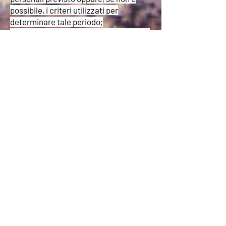
possibile, i criteri utilizzati per
determinare tale periodo;
e) l'esistenza del diritto dell'interessato
di chiedere al titolare del trattamento
la rettifica o la cancellazione dei dati
personali o la limitazione del
trattamento dei dati personali che lo
riguardano o di opporsi al loro
trattamento;
f) il diritto di proporre reclamo a
un'autorità di controllo;
h) l'esistenza di un processo
decisionale automatizzato, compresa
la profilazione e, almeno in tali casi,
informazioni significative sulla logica
utilizzata, nonché l'importanza e le
conseguenze previste di tale
trattamento per l'interessato.
12.2 Diritto di cui all’art. 17 del Reg. UE