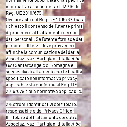
informativa ai sensi dell’art. 13 /15 del
Reg. UE 2016/679.
Ove previsto dal Reg. UE 2016/679 sarà
richiesto il consenso dell’utente prima
di procedere al trattamento dei suoi
dati personali. Se l’utente fornisce dati
personali di terzi, deve provvedere
affinché la comunicazione dei dati a
Associaz. Naz. Partigiani d'Italia
Alba
Mini
Santarcangelo di Romagna e il
successivo trattamento per le finalità
specificate nell’informativa privacy
applicabile sia conforme al Reg. UE
2016/679 e alla normativa applicabile.
2) Estremi identificativi del titolare,
responsabile e del Privacy Officer
Il Titolare del trattamento dei dati è
Associaz.
Naz. Partigiani d'Italia
Alba