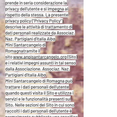
prende in seria considerazione la
privacy dell’utente e si impegna al
rispetto della stessa. La presente
privacy policy (“Privacy Policy”)
descrive le attività di trattamento di
dati personali realizzate da Associaz.
Naz. Partigiani d'Italia
Alba
Mini
Santarcangelo di
Romagnatramite il
sito
www.anpisantarcangelo.org
(Sito)
e i relativi impegni assunti in tal senso
dalla Associazione. Associaz.
Naz.
Partigiani d'Italia
Alba
Mini
Santarcangelo di Romagna può
trattare i dati personali dell’utente
quando questi visita il Sito e utilizza i
servizi e le funzionalità presenti sul
Sito. Nelle sezioni del Sito in cui sono
raccolti i dati personali dell’utente è
normalmente pubblicata una specifica