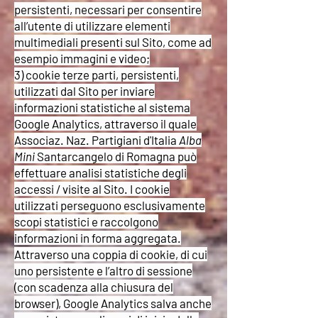
persistenti, necessari per consentire
all’utente di utilizzare elementi
multimediali presenti sul Sito, come ad
esempio immagini e video;
3) cookie terze parti, persistenti,
utilizzati dal Sito per inviare
informazioni statistiche al sistema
Google Analytics, attraverso il quale
Associaz. Naz. Partigiani d'Italia
Alba
Mini
Santarcangelo di Romagna può
effettuare analisi statistiche degli
accessi / visite al Sito. I cookie
utilizzati perseguono esclusivamente
scopi statistici e raccolgono
informazioni in forma aggregata.
Attraverso una coppia di cookie, di cui
uno persistente e l’altro di sessione
(con scadenza alla chiusura del
browser), Google Analytics salva anche