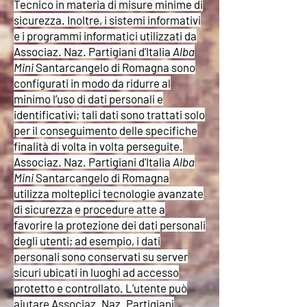
Tecnico in materia di misure minime di
sicurezza. Inoltre, i sistemi informativi
e i programmi informatici utilizzati da
Associaz. Naz. Partigiani d'Italia
Alba
Mini
Santarcangelo di Romagna sono
configurati in modo da ridurre al
minimo l’uso di dati personali e
identificativi; tali dati sono trattati solo
per il conseguimento delle specifiche
finalità di volta in volta perseguite.
Associaz. Naz. Partigiani d'Italia
Alba
Mini
Santarcangelo di Romagna
utilizza molteplici tecnologie avanzate
di sicurezza e procedure atte a
favorire la protezione dei dati personali
degli utenti; ad esempio, i dati
personali sono conservati su server
sicuri ubicati in luoghi ad accesso
protetto e controllato. L’utente può
aiutare Associaz. Naz. Partigiani