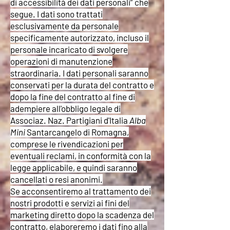
di accessibilità dei dati personali” che
segue. I dati sono trattati
esclusivamente da personale
specificamente autorizzato, incluso il
personale incaricato di svolgere
operazioni di manutenzione
straordinaria. I dati personali saranno
conservati per la durata del contratto e
dopo la fine del contratto al fine di
adempiere all'obbligo legale di
Associaz. Naz. Partigiani d'Italia
Alba
Mini
Santarcangelo di Romagna,
comprese le rivendicazioni per
eventuali reclami, in conformità con la
legge applicabile, e quindi saranno
cancellati o resi anonimi.
Se acconsentiremo al trattamento dei
nostri prodotti e servizi ai fini del
marketing diretto dopo la scadenza del
contratto, elaboreremo i dati fino alla