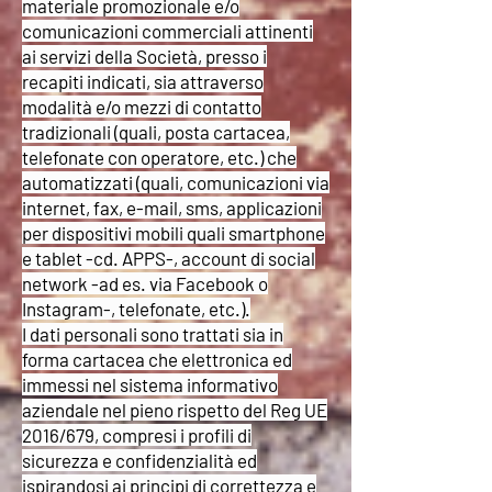
materiale promozionale e/o
comunicazioni commerciali attinenti
ai servizi della Società, presso i
recapiti indicati, sia attraverso
modalità e/o mezzi di contatto
tradizionali (quali, posta cartacea,
telefonate con operatore, etc.) che
automatizzati (quali, comunicazioni via
internet, fax, e-mail, sms, applicazioni
per dispositivi mobili quali smartphone
e tablet -cd. APPS-, account di social
network -ad es. via Facebook o
Instagram-, telefonate, etc.).
I dati personali sono trattati sia in
forma cartacea che elettronica ed
immessi nel sistema informativo
aziendale nel pieno rispetto del Reg UE
2016/679, compresi i profili di
sicurezza e confidenzialità ed
ispirandosi ai principi di correttezza e