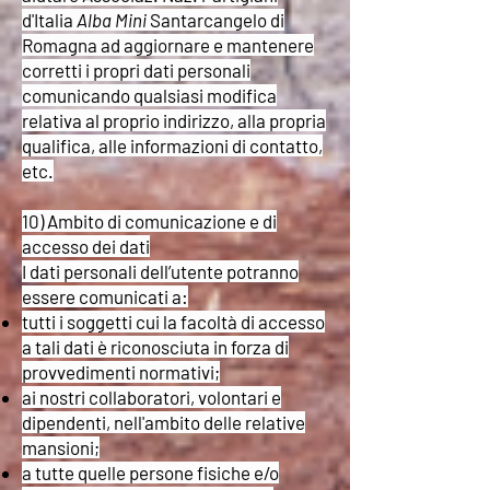
d'Italia
Alba Mini
Santarcangelo di
Romagna ad aggiornare e mantenere
corretti i propri dati personali
comunicando qualsiasi modifica
relativa al proprio indirizzo, alla propria
qualifica, alle informazioni di contatto,
etc.
10) Ambito di comunicazione e di
accesso dei dati
I dati personali dell’utente potranno
essere comunicati a:
tutti i soggetti cui la facoltà di accesso
a tali dati è riconosciuta in forza di
provvedimenti normativi;
ai nostri collaboratori, volontari e
dipendenti, nell'ambito delle relative
mansioni;
a tutte quelle persone fisiche e/o