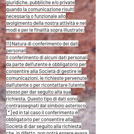
giuridiche, pubbliche e/o private
quando la comunicazione risulti
necessaria o funzionale allo
svolgimento della nostra attività e nei
modi e per le finalità sopra illustrate;
11) Natura di conferimento dei dati
personali
Il conferimento di alcuni dati personali
da parte dell’utente è obbligatorio per
consentire alla Società di gestire le
comunicazioni, le richieste pervenute
dall’utente o per ricontattare l’utente
stesso per dar seguito alla sua
richiesta. Questo tipo di dati sono
contrassegnati dal simbolo asterisco
[*] ed in tal caso il conferimento è
obbligatorio per consentire alla
Società di dar seguito alla richiesta
che, in difetto, non potrà essere evasa.