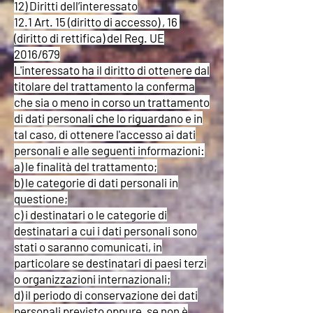
12) Diritti dell’interessato
12.1 Art. 15 (diritto di accesso) , 16
(diritto di rettifica) del Reg. UE
2016/679
L'interessato ha il diritto di ottenere dal
titolare del trattamento la conferma
che sia o meno in corso un trattamento
di dati personali che lo riguardano e in
tal caso, di ottenere l'accesso ai dati
personali e alle seguenti informazioni:
a) le finalità del trattamento;
b) le categorie di dati personali in
questione;
c) i destinatari o le categorie di
destinatari a cui i dati personali sono
stati o saranno comunicati, in
particolare se destinatari di paesi terzi
o organizzazioni internazionali;
d) il periodo di conservazione dei dati
personali previsto oppure, se non è