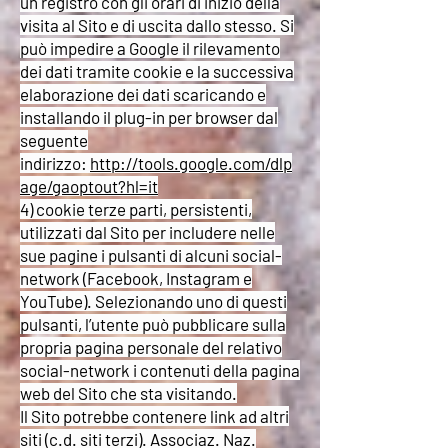
un registro con gli orari di inizio della
visita al Sito e di uscita dallo stesso. Si
può impedire a Google il rilevamento
dei dati tramite cookie e la successiva
elaborazione dei dati scaricando e
installando il plug-in per browser dal
seguente
indirizzo:
http://tools.google.com/dlp
age/gaoptout?hl=it
4) cookie terze parti, persistenti,
utilizzati dal Sito per includere nelle
sue pagine i pulsanti di alcuni social-
network (Facebook, Instagram e
YouTube). Selezionando uno di questi
pulsanti, l’utente può pubblicare sulla
propria pagina personale del relativo
social-network i contenuti della pagina
web del Sito che sta visitando.
Il Sito potrebbe contenere link ad altri
siti (c.d. siti terzi). Associaz. Naz.