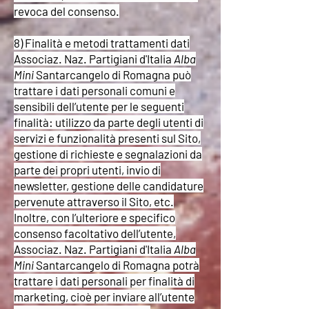
revoca del consenso.
8) Finalità e metodi trattamenti dati
Associaz. Naz. Partigiani d'Italia
Alba
Mini
Santarcangelo di Romagna può
trattare i dati personali comuni e
sensibili dell’utente per le seguenti
finalità: utilizzo da parte degli utenti di
servizi e funzionalità presenti sul Sito,
gestione di richieste e segnalazioni da
parte dei propri utenti, invio di
newsletter, gestione delle candidature
pervenute attraverso il Sito, etc.
Inoltre, con l’ulteriore e specifico
consenso facoltativo dell’utente,
Associaz. Naz. Partigiani d'Italia
Alba
Mini
Santarcangelo di Romagna potrà
trattare i dati personali per finalità di
marketing, cioè per inviare all’utente