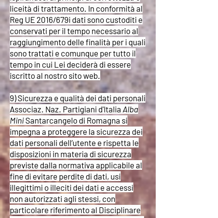
liceità di trattamento. In conformità al
Reg UE 2016/679i dati sono custoditi e
conservati per il tempo necessario al
raggiungimento delle finalità per i quali
sono trattati e comunque per tutto il
tempo in cui Lei deciderà di essere
iscritto al nostro sito web.
9) Sicurezza e qualità dei dati personali
Associaz. Naz. Partigiani d'Italia
Alba
Mini
Santarcangelo di Romagna si
impegna a proteggere la sicurezza dei
dati personali dell’utente e rispetta le
disposizioni in materia di sicurezza
previste dalla normativa applicabile al
fine di evitare perdite di dati, usi
illegittimi o illeciti dei dati e accessi
non autorizzati agli stessi, con
particolare riferimento al Disciplinare