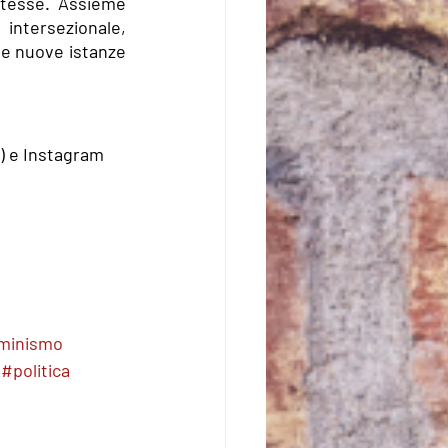
stesse. Assieme 
intersezionale, 
le nuove istanze 
) e Instagram 
minismo
#politica