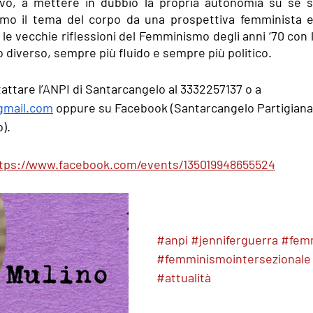
ttivo, a mettere in dubbio la propria autonomia su se 
remo il tema del corpo da una prospettiva femminista e 
le vecchie riflessioni del Femminismo degli anni ‘70 con 
 diverso, sempre più fluido e sempre più politico.
attare l’ANPI di Santarcangelo al 3332257137 o a 
gmail.com
 oppure su Facebook (Santarcangelo Partigiana
).
tps://www.facebook.com/events/135019948655524
#anpi
#jenniferguerra
#fem
#femminismointersezionale
#attualità