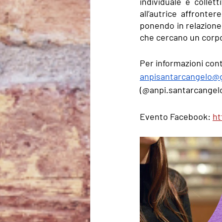
individuale e colle
all’autrice affronte
ponendo in relazione 
che cercano un corpo
Per informazioni cont
anpisantarcangelo@
(@anpi.santarcangelo
Evento Facebook: 
ht