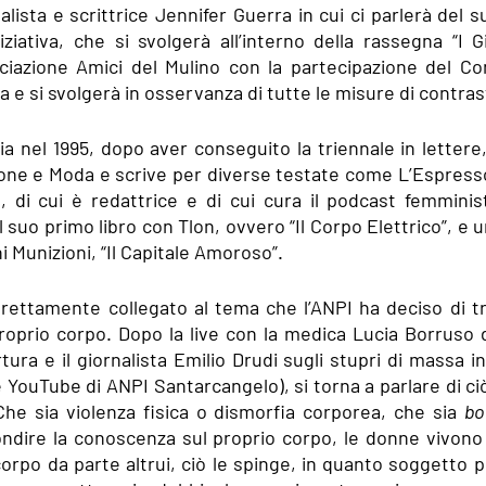
lista e scrittrice Jennifer Guerra in cui ci parlerà del suo
niziativa, che si svolgerà all’interno della rassegna “I G
ociazione Amici del Mulino con la partecipazione del C
a e si svolgerà in osservanza di tutte le misure di contras
a nel 1995, dopo aver conseguito la triennale in lettere, 
one e Moda e scrive per diverse testate come L’Espresso, 
 di cui è redattrice e di cui cura il podcast femminis
l suo primo libro con Tlon, ovvero “Il Corpo Elettrico”, e 
i Munizioni, “Il Capitale Amoroso”.
rettamente collegato al tema che l’ANPI ha deciso di tra
roprio corpo. Dopo la live con la medica Lucia Borruso d
ura e il giornalista Emilio Drudi sugli stupri di massa in
e YouTube di ANPI Santarcangelo), si torna a parlare di ci
he sia violenza fisica o dismorfia corporea, che sia 
bo
ondire la conoscenza sul proprio corpo, le donne vivon
corpo da parte altrui, ciò le spinge, in quanto soggetto p