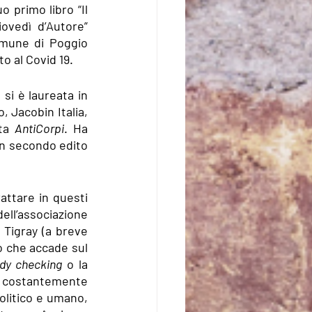
 primo libro “Il 
iovedì d’Autore” 
omune di Poggio 
to al Covid 19.
si è laureata in 
Jacobin Italia, 
ta 
AntiCorpi
. Ha 
un secondo edito 
ttare in questi 
ell’associazione 
 Tigray (a breve 
ò che accade sul 
dy checking
 o la 
o costantemente 
olitico e umano, 