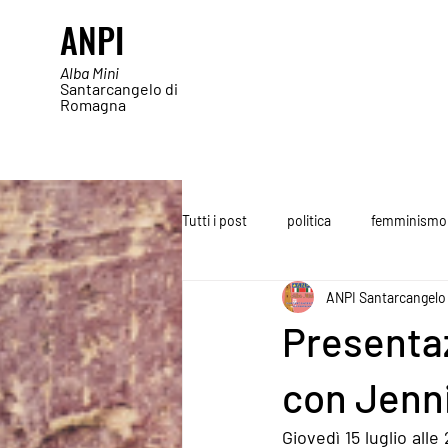
ANPI
Alba Mini
Santarcangelo di
Romagna
Tutti i post
politica
femminismo
ANPI Santarcangelo
Presentazi
con Jenni
Giovedì 15 luglio all