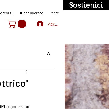
Sostienici
ercorsi
#ideeliberate
More
Accedi
ttrico"
NPI organizza un 