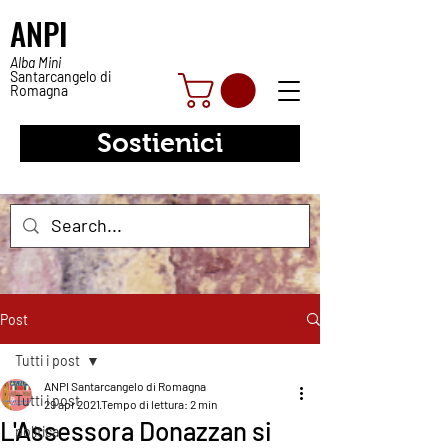
ANPI
Alba Mini
Santarcangelo di
Romagna
Sostienici
Post
Tutti i post
ANPI Santarcangelo di Romagna
Tutti i post
29 apr 2021
Tempo di lettura: 2 min
L'Assessora Donazzan si
politica